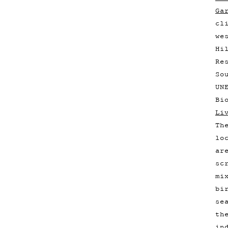
Ga
cl
we
Hi
Re
So
UN
Bi
Li
Th
lo
ar
sc
mi
bi
se
th
in