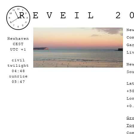
REVEIL 2
Ne
Co
Newhaven
CEST
Ga
UTC +1
Li
civil
Ne
twilight
04:48
So
sunrise
05:47
La
+5
Lo
+0
Gr
To
Co