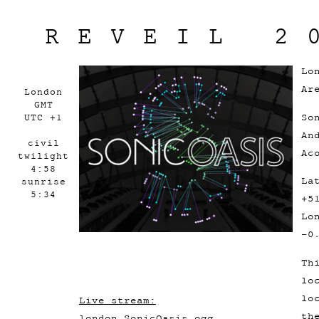
REVEIL 2
Lo
Ar
London
GMT
So
UTC +1
An
civil
Ac
twilight
4:58
La
sunrise
5:34
+5
Lo
-0
Th
lo
lo
Live stream:
th
london_SonicOasis.ogg