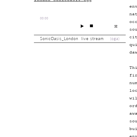
en
na
00:00
oc
so
ci
SonicOasis_London live stream
(
oga
)
qu
da
Th
fi
nu
lo
wi
or
aw
so
bu
en