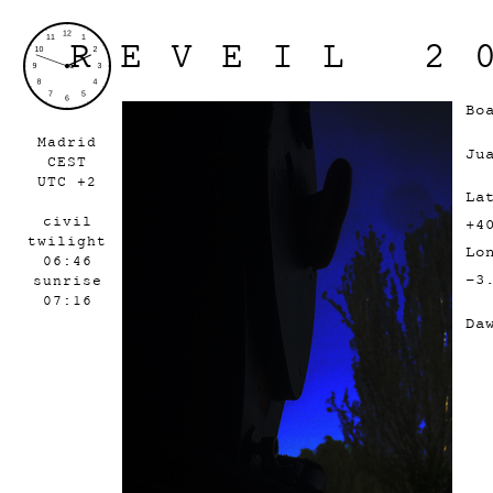
REVEIL 2
Bo
Madrid
Ju
CEST
UTC +2
La
civil
+4
twilight
Lo
06:46
-3
sunrise
07:16
Da