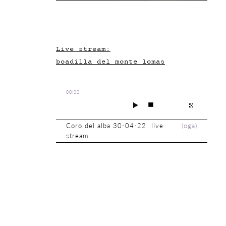
Live stream:
boadilla_del_monte_lomas
00:00
Coro del alba 30-04-22 live
(
oga
)
stream