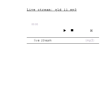
Live stream: qld_11.mp3
00:00
live stream
(
mp3
)