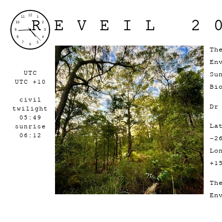
REVEIL 2
Th
En
UTC
Su
UTC +10
Bi
civil
Dr
twilight
05:49
La
sunrise
06:12
-2
Lo
+1
Th
En