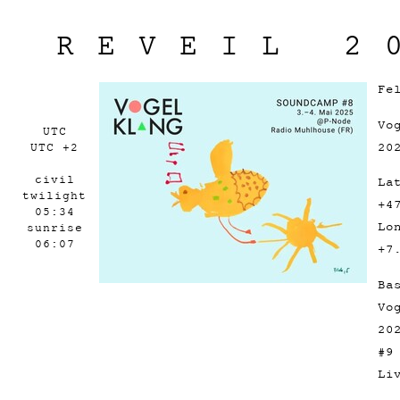
REVEIL 2
Fe
Vo
UTC
20
UTC +2
civil
La
twilight
+4
05:34
Lo
sunrise
06:07
+7
Ba
Vo
20
#9
Li