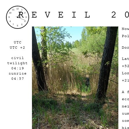
REVEIL 2
No
Po
UTC
Do
UTC +2
civil
La
twilight
+5
04:19
Lo
sunrise
04:57
+2
A 
ec
ne
su
so
hi