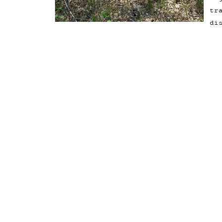
tr
di