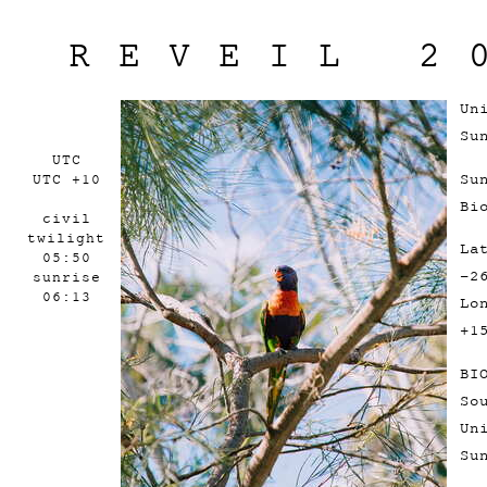
REVEIL 2
Un
Su
UTC
Su
UTC +10
Bi
civil
twilight
La
05:50
-2
sunrise
06:13
Lo
+1
BI
So
Un
Su