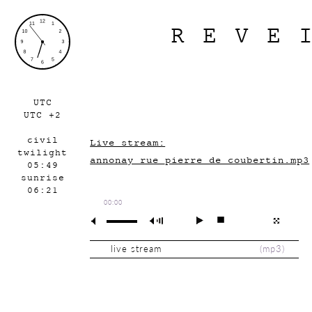
REVE
UTC
UTC +2
civil
Live stream:
twilight
annonay_rue_pierre_de_coubertin.mp3
05:49
sunrise
06:21
00:00
live stream
(
mp3
)