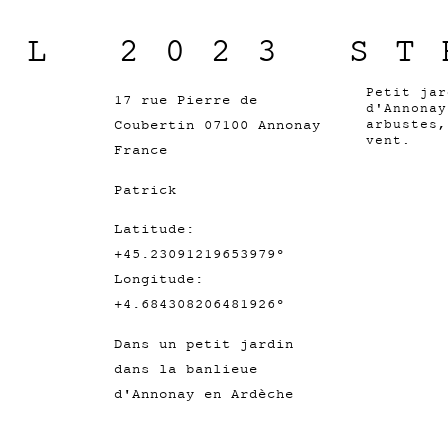
IL 2023 ST
Petit jar
17 rue Pierre de
d'Annonay
Coubertin 07100 Annonay
arbustes,
vent.
France
Patrick
Latitude:
+45.23091219653979°
Longitude:
+4.684308206481926°
Dans un petit jardin
dans la banlieue
d'Annonay en Ardèche