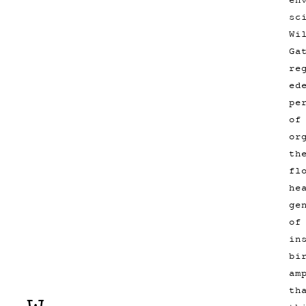
sc
Wi
Ga
re
ed
pe
of
or
th
fl
he
ge
of
in
bi
am
th