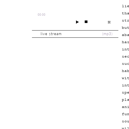
li
th
00:00
st
bu
live stream
(
mp3
)
ab
ha
in
se
su
ha
wi
in
sp
pl
an
fu
so
wi