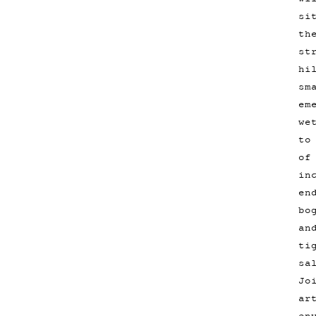
si
th
st
hi
sm
em
we
to
of
in
en
bo
an
ti
sa
Jo
ar
en