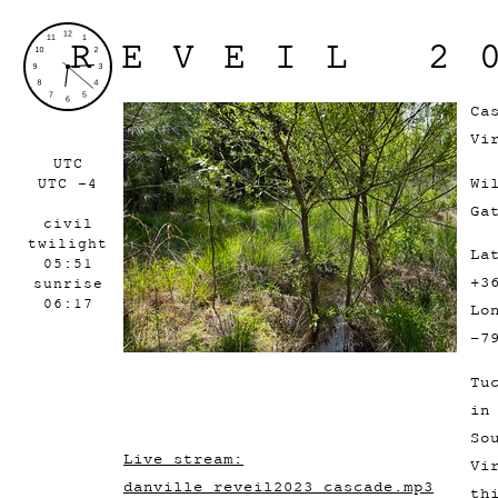
REVEIL 2
Ca
Vi
UTC
Wi
UTC -4
Ga
civil
twilight
La
05:51
+3
sunrise
06:17
Lo
-7
Tu
in
So
Live stream:
Vi
danville_reveil2023_cascade.mp3
th