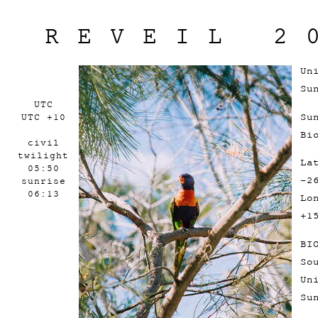
REVEIL 2
Un
Su
UTC
Su
UTC +10
Bi
civil
twilight
La
05:50
-2
sunrise
06:13
Lo
+1
BI
So
Un
Su