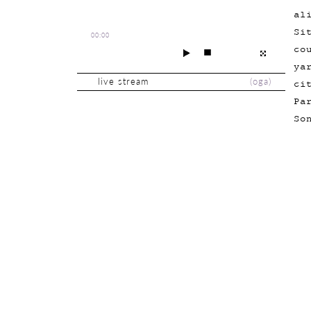
al
Si
00:00
co
ya
live stream
(
oga
)
ci
Pa
So