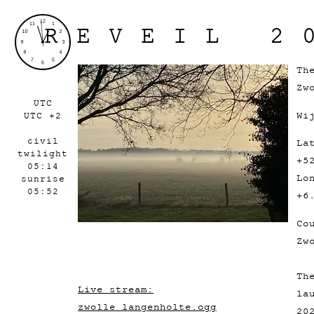
REVEIL 2
Th
Zw
UTC
Wi
UTC +2
civil
La
twilight
+5
05:14
Lo
sunrise
05:52
+6
Co
Zw
Th
Live stream:
la
zwolle_langenholte.ogg
20