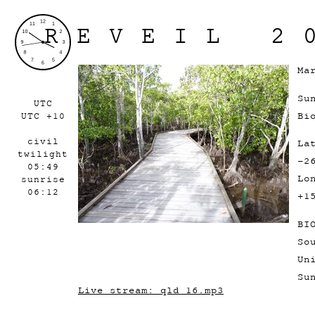
REVEIL 2
Ma
Su
UTC
Bi
UTC +10
civil
La
twilight
-2
05:49
Lo
sunrise
06:12
+1
BI
So
Un
Su
Live stream: qld_16.mp3